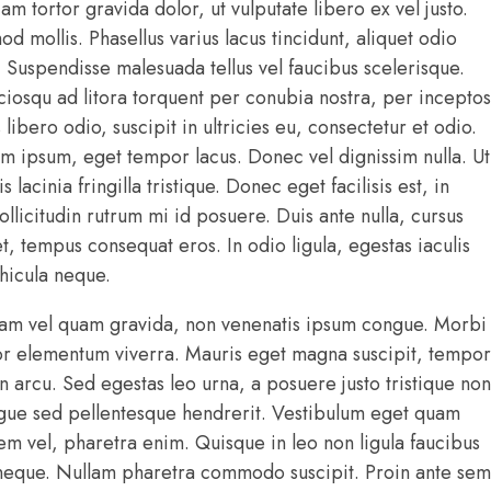
iam tortor gravida dolor, ut vulputate libero ex vel justo.
 mollis. Phasellus varius lacus tincidunt, aliquet odio
. Suspendisse malesuada tellus vel faucibus scelerisque.
ociosqu ad litora torquent per conubia nostra, per inceptos
libero odio, suscipit in ultricies eu, consectetur et odio.
 ipsum, eget tempor lacus. Donec vel dignissim nulla. Ut
s lacinia fringilla tristique. Donec eget facilisis est, in
ollicitudin rutrum mi id posuere. Duis ante nulla, cursus
t, tempus consequat eros. In odio ligula, egestas iaculis
ehicula neque.
iam vel quam gravida, non venenatis ipsum congue. Morbi
lor elementum viverra. Mauris eget magna suscipit, tempor
in arcu. Sed egestas leo urna, a posuere justo tristique non
ugue sed pellentesque hendrerit. Vestibulum eget quam
rem vel, pharetra enim. Quisque in leo non ligula faucibus
is neque. Nullam pharetra commodo suscipit. Proin ante sem