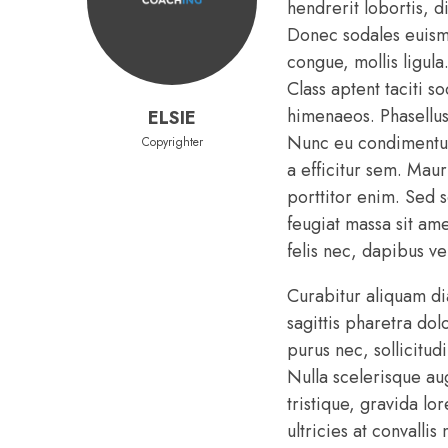
hendrerit lobortis, d
Donec sodales euismod
congue, mollis ligula
Class aptent taciti s
himenaeos. Phasellus 
ELSIE
Nunc eu condimentum
Copyrighter
a efficitur sem. Mauri
porttitor enim. Sed s
feugiat massa sit ame
felis nec, dapibus v
Curabitur aliquam d
sagittis pharetra do
purus nec, sollicitud
Nulla scelerisque a
tristique, gravida lo
ultricies at convall