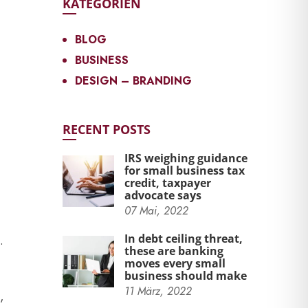
KATEGORIEN
BLOG
BUSINESS
DESIGN – BRANDING
RECENT POSTS
IRS weighing guidance
for small business tax
credit, taxpayer
advocate says
07
Mai,
2022
In debt ceiling threat,
.
these are banking
moves every small
business should make
11
März,
2022
,